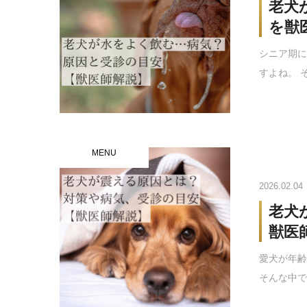
老犬
を獣
シニア期
すよね。 
MENU
2026.02.04
老犬
獣医
愛犬が年
そんな中で