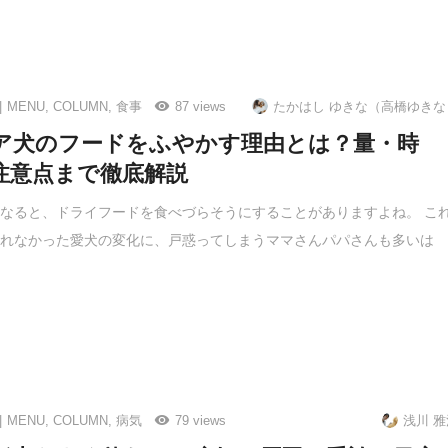
MENU
,
COLUMN
,
食事
87 views
たかはし ゆきな（高橋ゆきな
ア犬のフードをふやかす理由とは？量・時
注意点まで徹底解説
なると、ドライフードを食べづらそうにすることがありますよね。 こ
られなかった愛犬の変化に、戸惑ってしまうママさんパパさんも多いは
MENU
,
COLUMN
,
病気
79 views
浅川 雅