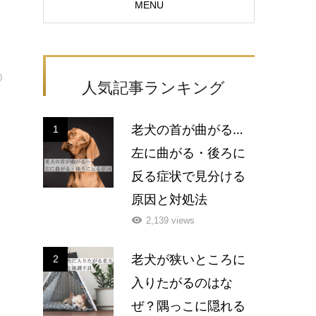
MENU
）
人気記事ランキング
老犬の首が曲がる…
1
左に曲がる・後ろに
で
反る症状で見分ける
原因と対処法
2,139 views
老犬が狭いところに
2
入りたがるのはな
ぜ？隅っこに隠れる