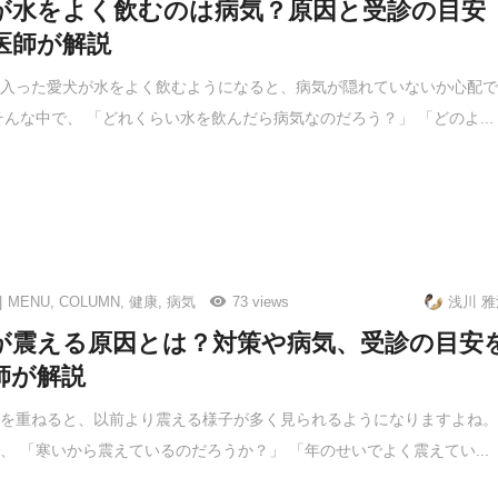
が水をよく飲むのは病気？原因と受診の目安
医師が解説
に入った愛犬が水をよく飲むようになると、病気が隠れていないか心配
そんな中で、 「どれくらい水を飲んだら病気なのだろう？」 「どのよ...
MENU
,
COLUMN
,
健康
,
病気
73 views
浅川 雅
が震える原因とは？対策や病気、受診の目安
師が解説
齢を重ねると、以前より震える様子が多く見られるようになりますよね
、 「寒いから震えているのだろうか？」 「年のせいでよく震えてい...