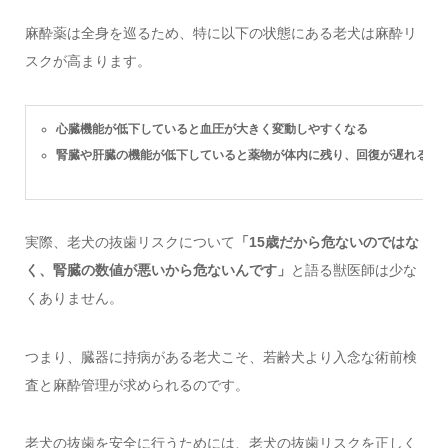
麻酔薬は全身を巡るため、特に以下の状態にある老犬は麻酔リ
スクが高まります。
心臓機能が低下していると血圧が大きく変動しやすくなる
腎臓や肝臓の機能が低下していると薬物が体内に残り、回復が遅れる
実際、老犬の抜歯リスクについて
「15歳だから危ないのではな
く、腎臓の数値が悪いから危ないんです」
と語る獣医師は少な
くありません。
つまり、臓器に持病がある老犬こそ、若齢犬より入念な術前検
査と麻酔管理が求められるのです。
老犬の抜歯を安全に行うためには、老犬の抜歯リスクを正しく