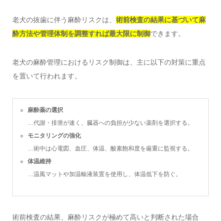
老犬の抜歯に伴う麻酔リスクは、
術前検査の結果に基づいて麻
酔方法や管理体制を調整すれば最大限に制御
できます。
老犬の麻酔管理におけるリスク制御は、主に以下の対策に重点
を置いて行われます。
麻酔薬の選択
…代謝・排泄が速く、臓器への負担が少ない薬剤を選択する。
モニタリングの強化
…術中は心電図、血圧、体温、酸素飽和度を厳重に監視する。
体温維持
…温風マットや加温輸液装置を使用し、体温低下を防ぐ。
術前検査の結果、麻酔リスクが極めて高いと判断された場合