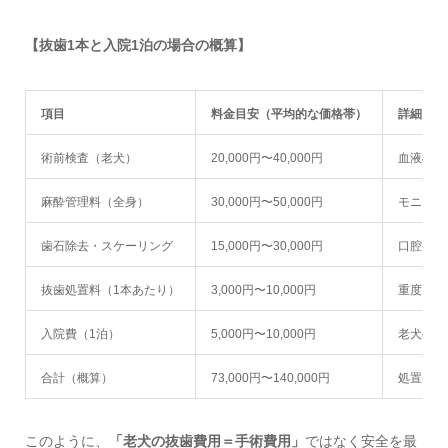
【抜歯1本と入院1泊の場合の概算】
項目
料金目安（平均的な価格帯）
詳細
術前検査（老犬）
20,000円〜40,000円
血液検査
麻酔管理料（全身）
30,000円〜50,000円
モニタリ
歯石除去・スケーリング
15,000円〜30,000円
口腔内全
抜歯処置料（1本あたり）
3,000円〜10,000円
重度にな
入院費（1泊）
5,000円〜10,000円
老犬や重
合計（概算）
73,000円〜140,000円
処置や抜
このように、
「老犬の抜歯費用＝手術費用」
ではなく安全を最