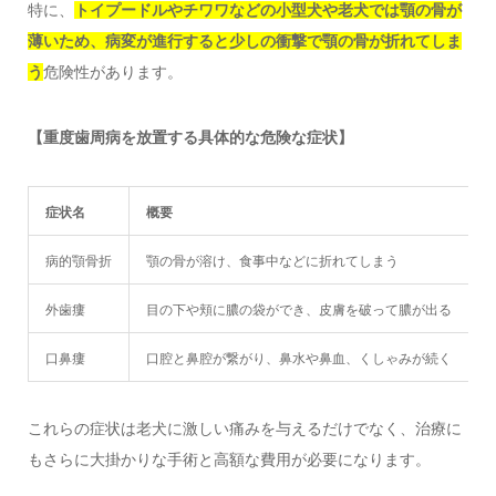
特に、
トイプードルやチワワなどの小型犬や老犬では顎の骨が
薄いため、病変が進行すると少しの衝撃で顎の骨が折れてしま
う
危険性があります。
【重度歯周病を放置する具体的な危険な症状】
症状名
概要
病的顎骨折
顎の骨が溶け、食事中などに折れてしまう
外歯瘻
目の下や頬に膿の袋ができ、皮膚を破って膿が出る
口鼻瘻
口腔と鼻腔が繋がり、鼻水や鼻血、くしゃみが続く
これらの症状は老犬に激しい痛みを与えるだけでなく、治療に
もさらに大掛かりな手術と高額な費用が必要になります。