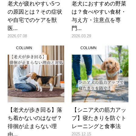
老犬が疲れやすい5つ
老犬におすすめの野菜
の原因とは？その症状
は？食べやすい食材・
や自宅でのケアを獣
与え方・注意点を専
医...
門...
2026.07.08
2026.03.29
COLUMN
COLUMN
【老犬が歩き回る】落
【シニア犬の筋力アッ
ち着かないのはなぜ？
プ】寝たきりを防ぐト
徘徊が止まらない理
レーニングと食事法
由...
2025.12.15