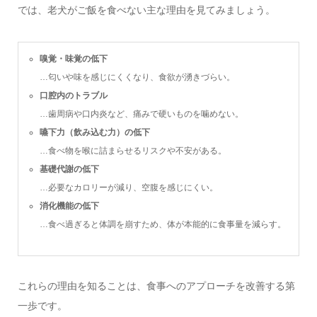
では、老犬がご飯を食べない主な理由を見てみましょう。
嗅覚・味覚の低下
…匂いや味を感じにくくなり、食欲が湧きづらい。
口腔内のトラブル
…歯周病や口内炎など、痛みで硬いものを噛めない。
嚥下力（飲み込む力）の低下
…食べ物を喉に詰まらせるリスクや不安がある。
基礎代謝の低下
…必要なカロリーが減り、空腹を感じにくい。
消化機能の低下
…食べ過ぎると体調を崩すため、体が本能的に食事量を減らす。
これらの理由を知ることは、食事へのアプローチを改善する第
一歩です。