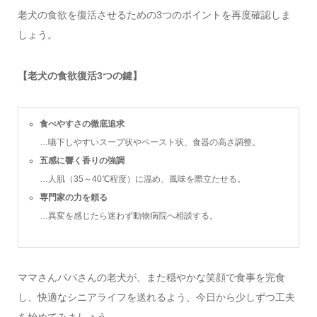
老犬の食欲を復活させるための3つのポイントを再度確認しま
しょう。
【老犬の食欲復活3つの鍵】
食べやすさの徹底追求
…嚥下しやすいスープ状やペースト状、食器の高さ調整。
五感に響く香りの強調
…人肌（35～40℃程度）に温め、風味を際立たせる。
専門家の力を頼る
…異変を感じたら迷わず動物病院へ相談する。
ママさんパパさんの老犬が、また穏やかな笑顔で食事を完食
し、快適なシニアライフを送れるよう、今日から少しずつ工夫