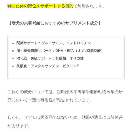
弱った体の部位をサポートする目的
で利用されます。
【老犬の栄養補給におすすめのサプリメント成分】
関節サポート：グルコサミン、コンドロイチン
脳・認知機能サポート：DHA・EPA（オメガ3脂肪酸）
消化器・免疫サポート：乳酸菌、オリゴ糖
抗酸化：アスタキサンチン、ビタミンE
これらの成分については、獣医臨床栄養学や老齢動物医学の研
究において一定の有用性が報告されています。
しかし、サプリは医薬品ではないため、効果や適量には個体差
があります。