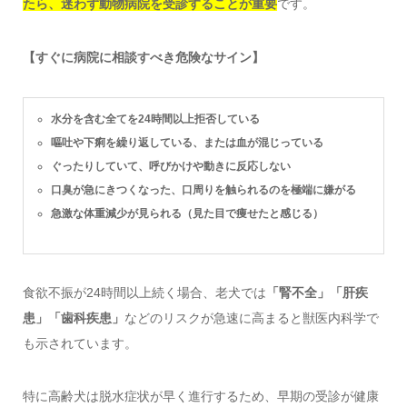
たら、迷わず動物病院を受診することが重要
です。
【すぐに病院に相談すべき危険なサイン】
水分を含む全てを24時間以上拒否している
嘔吐や下痢を繰り返している、または血が混じっている
ぐったりしていて、呼びかけや動きに反応しない
口臭が急にきつくなった、口周りを触られるのを極端に嫌がる
急激な体重減少が見られる（見た目で痩せたと感じる）
食欲不振が24時間以上続く場合、老犬では
「腎不全」「肝疾
患」「歯科疾患」
などのリスクが急速に高まると獣医内科学で
も示されています。
特に高齢犬は脱水症状が早く進行するため、早期の受診が健康