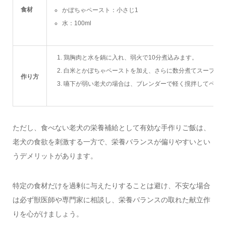
食材
かぼちゃペースト：小さじ1
水：100ml
鶏胸肉と水を鍋に入れ、弱火で10分煮込みます。
白米とかぼちゃペーストを加え、さらに数分煮てスープ状
作り方
嚥下が弱い老犬の場合は、ブレンダーで軽く撹拌してペー
ただし、食べない老犬の栄養補給として有効な手作りご飯は、
老犬の食欲を刺激する一方で、栄養バランスが偏りやすいとい
うデメリットがあります。
特定の食材だけを過剰に与えたりすることは避け、不安な場合
は必ず獣医師や専門家に相談し、栄養バランスの取れた献立作
りを心がけましょう。