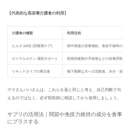
【代表的な高栄養介護食の利用】
介護食の種類
利用目的
ヒルズ a/d缶 (回復期ケア)
病中病後の栄養補給、食欲不振時の高カ
ロイヤルカナン 退院サポート
疾病回復期や手術後などの栄養摂取
リキッドタイプの療法食
嚥下困難な犬への流動食、水分・栄養補
ママさんパパさんは、これらを薬と同じと考え、自己判断で与
えるのではなく、必ず獣医師に相談してから使用しましょう。
サプリの活用法｜関節や免疫力維持の成分を食事
にプラスする