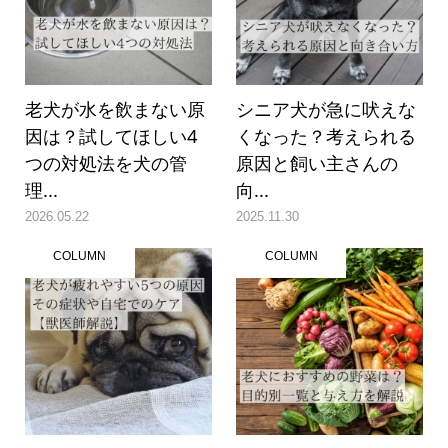
老犬が水を飲まない原
シニア犬が急に吠えな
因は？試してほしい4
くなった？考えられる
つの対処法を犬の管
原因と飼い主さんの
理...
向...
2026.05.22
2025.11.30
COLUMN
COLUMN