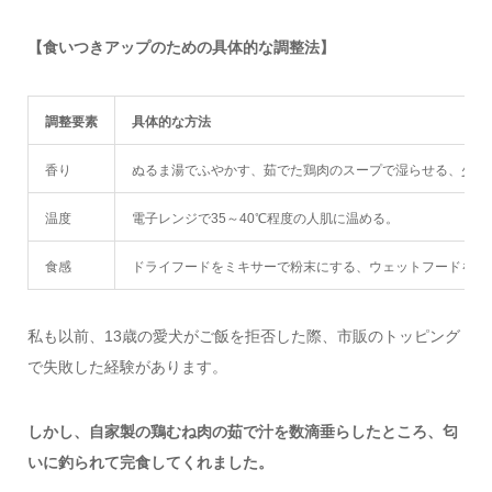
【食いつきアップのための具体的な調整法】
調整要素
具体的な方法
香り
ぬるま湯でふやかす、茹でた鶏肉のスープで湿らせる、少量
温度
電子レンジで35～40℃程度の人肌に温める。
食感
ドライフードをミキサーで粉末にする、ウェットフードを混
私も以前、13歳の愛犬がご飯を拒否した際、市販のトッピング
で失敗した経験があります。
しかし、自家製の鶏むね肉の茹で汁を数滴垂らしたところ、匂
いに釣られて完食してくれました。