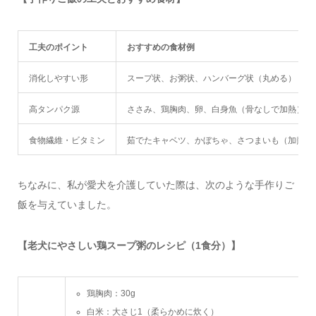
工夫のポイント
おすすめの食材例
消化しやすい形
スープ状、お粥状、ハンバーグ状（丸める）
高タンパク源
ささみ、鶏胸肉、卵、白身魚（骨なしで加熱）
食物繊維・ビタミン
茹でたキャベツ、かぼちゃ、さつまいも（加熱し
ちなみに、私が愛犬を介護していた際は、次のような手作りご
飯を与えていました。
【老犬にやさしい鶏スープ粥のレシピ（1食分）】
鶏胸肉：30g
白米：大さじ1（柔らかめに炊く）