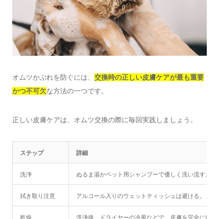
オムツかぶれを防ぐには、
交換時の正しい皮膚ケアが最も重要
かつ不可欠
な方法の一つです。
正しい皮膚ケアは、オムツ交換の際に毎回実践しましょう。
ステップ
詳細
洗浄
ぬるま湯かペット用シャンプーで優しく洗い流す。
拭き取り注意
アルコール入りのウェットティッシュは避ける。
乾燥
洗浄後、ドライヤーの冷風などで、皮膚を完全に乾燥