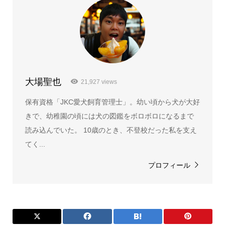
大場聖也
21,927 views
保有資格「JKC愛犬飼育管理士」。幼い頃から犬が大好
きで、幼稚園の頃には犬の図鑑をボロボロになるまで
読み込んでいた。 10歳のとき、不登校だった私を支え
てく...
プロフィール