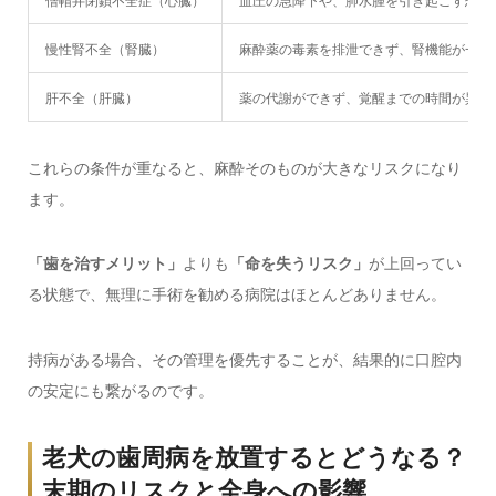
僧帽弁閉鎖不全症（心臓）
血圧の急降下や、肺水腫を引き起こす恐れ
慢性腎不全（腎臓）
麻酔薬の毒素を排泄できず、腎機能が一気
肝不全（肝臓）
薬の代謝ができず、覚醒までの時間が異常
これらの条件が重なると、麻酔そのものが大きなリスクになり
ます。
「歯を治すメリット」
よりも
「命を失うリスク」
が上回ってい
る状態で、無理に手術を勧める病院はほとんどありません。
持病がある場合、その管理を優先することが、結果的に口腔内
の安定にも繋がるのです。
老犬の歯周病を放置するとどうなる？
末期のリスクと全身への影響