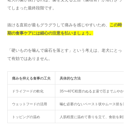
てしまった最終段階です。
抜ける直前が最もグラグラして痛みを感じやすいため、
この時
期の食事ケアには細心の注意を払いましょう。
「硬いものを噛んで歯石を落とす」という考えは、老犬にとっ
て有効ではありません。
痛みを抑える食事の工夫
具体的な方法
ドライフードの軟化
35〜40℃程度のぬるま湯で芯までふやかす
ウェットフードの活用
噛む必要のないペースト状やムース状を選ぶ
トッピングの温め
人肌程度に温めて香りを立て、食欲を刺激す