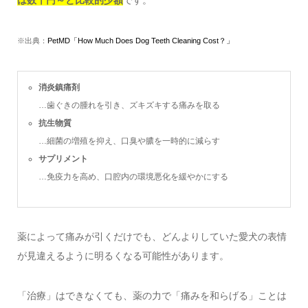
は数千円～と比較的少額
です。
※出典：
PetMD「How Much Does Dog Teeth Cleaning Cost？」
消炎鎮痛剤
…歯ぐきの腫れを引き、ズキズキする痛みを取る
抗生物質
…細菌の増殖を抑え、口臭や膿を一時的に減らす
サプリメント
…免疫力を高め、口腔内の環境悪化を緩やかにする
薬によって痛みが引くだけでも、どんよりしていた愛犬の表情
が見違えるように明るくなる可能性があります。
「治療」はできなくても、薬の力で「痛みを和らげる」ことは