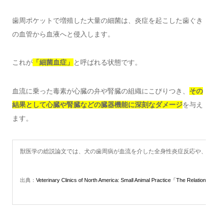
歯周ポケットで増殖した大量の細菌は、炎症を起こした歯ぐき
の血管から血液へと侵入します。
これが
「細菌血症」
と呼ばれる状態です。
血流に乗った毒素が心臓の弁や腎臓の組織にこびりつき、
その
結果として心臓や腎臓などの臓器機能に深刻なダメージ
を与え
ます。
獣医学の総説論文では、犬の歯周病が血流を介した全身性炎症反応や、心
出典：
Veterinary Clinics of North America: Small Animal Practice「The Relationshi