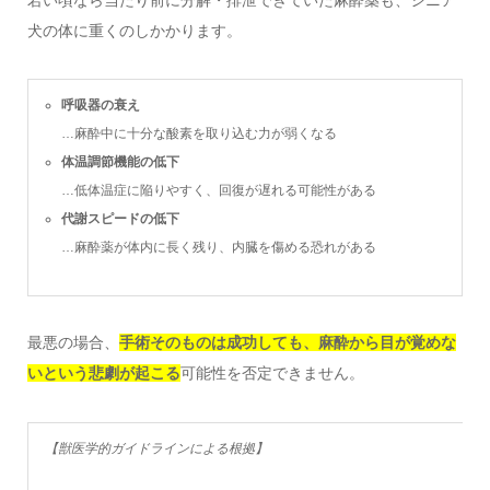
犬の体に重くのしかかります。
呼吸器の衰え
…麻酔中に十分な酸素を取り込む力が弱くなる
体温調節機能の低下
…低体温症に陥りやすく、回復が遅れる可能性がある
代謝スピードの低下
…麻酔薬が体内に長く残り、内臓を傷める恐れがある
最悪の場合、
手術そのものは成功しても、麻酔から目が覚めな
いという悲劇が起こる
可能性を否定できません。
【獣医学的ガイドラインによる根拠】