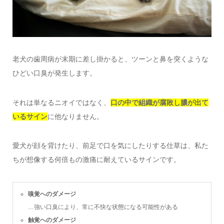
老犬の歯周病が末期に差し掛かると、ツーンと鼻を突くような
ひどい口臭が発生します。
それは単なるニオイではなく、
口の中で組織が腐敗し膿が出て
いるサイン
に他なりません。
愛犬が顔を背けたり、前足で口を気にしたりする仕草は、私た
ちが想像する何倍もの激痛に耐えているサインです。
嗅覚へのダメージ
…強い口臭により、常に不快な状態になる可能性がある
触覚へのダメージ